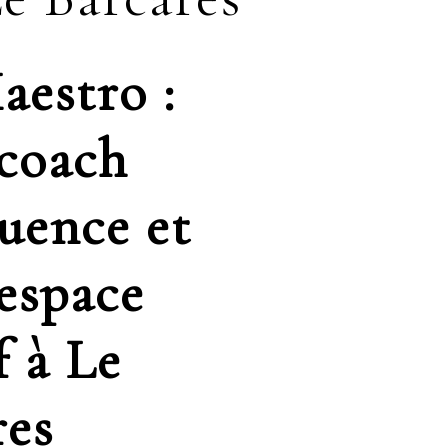
aestro :
 coach
uence et
 espace
f à Le
res