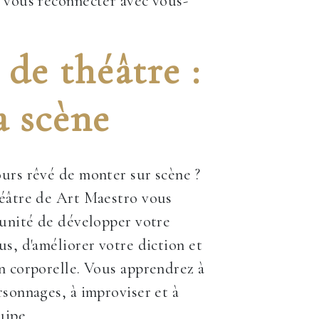
 vous reconnecter avec vous-
de théâtre :
a scène
urs rêvé de monter sur scène ?
héâtre de Art Maestro vous
tunité de développer votre
us, d'améliorer votre diction et
n corporelle. Vous apprendrez à
rsonnages, à improviser et à
uipe.