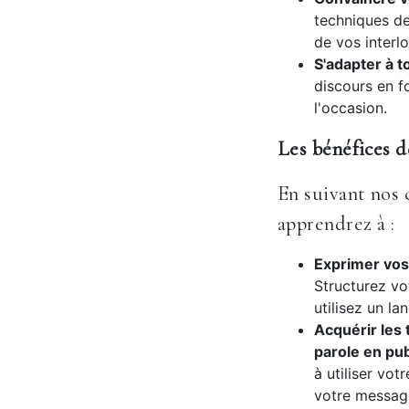
techniques de
de vos interl
S'adapter à t
discours en f
l'occasion.
Les bénéfices d
En suivant nos 
apprendrez à :
Exprimer vos 
Structurez vo
utilisez un la
Acquérir les 
parole en pub
à utiliser vot
votre messag