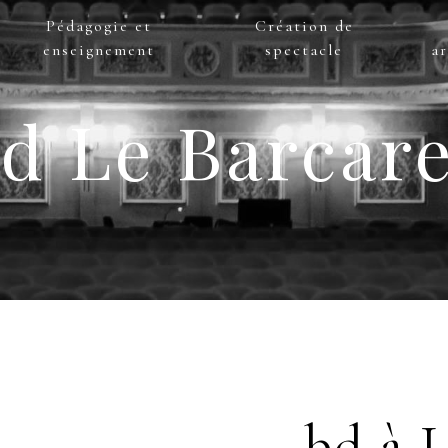
Pédagogie et
Création de
enseignement
spectacle
ar
d Le Barcar
bd à 