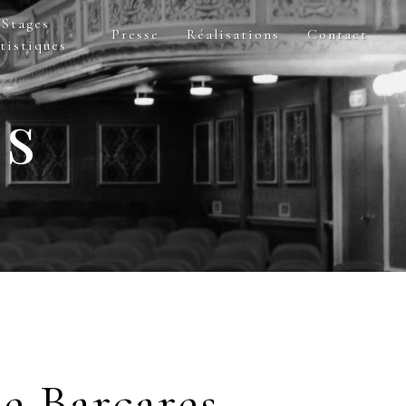
Stages
Presse
Réalisations
Contact
tistiques
es
Le Barcares