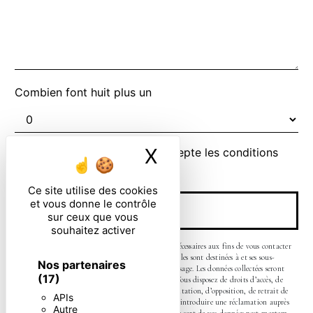
Combien font huit plus un
X
Masquer le ban
En cochant cette case, j'accepte les conditions
particulières ci-dessous **
Ce site utilise des cookies
et vous donne le contrôle
ENVOYER
sur ceux que vous
souhaitez activer
** Les données personnelles communiquées sont nécessaires aux fins de vous contacter
et sont enregistrées dans un fichier informatisé. Elles sont destinées à et ses sous-
Nos partenaires
traitants dans le seul but de répondre à votre message. Les données collectées seront
(17)
communiquées aux seuls destinataires suivants: . Vous disposez de droits d’accès, de
rectification, d’effacement, de portabilité, de limitation, d’opposition, de retrait de
APIs
votre consentement à tout moment et du droit d’introduire une réclamation auprès
Autre