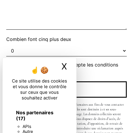
Combien font cinq plus deux
X
Masquer le ban
En cochant cette case, j'accepte les conditions
particulières ci-dessous **
Ce site utilise des cookies
et vous donne le contrôle
ENVOYER
sur ceux que vous
souhaitez activer
** Les données personnelles communiquées sont nécessaires aux fins de vous contacter
et sont enregistrées dans un fichier informatisé. Elles sont destinées à et ses sous-
Nos partenaires
traitants dans le seul but de répondre à votre message. Les données collectées seront
(17)
communiquées aux seuls destinataires suivants: . Vous disposez de droits d’accès, de
rectification, d’effacement, de portabilité, de limitation, d’opposition, de retrait de
APIs
votre consentement à tout moment et du droit d’introduire une réclamation auprès
Autre