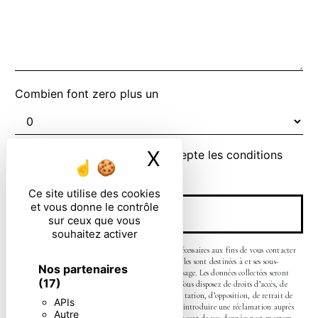
Combien font zero plus un
X
Masquer le ban
En cochant cette case, j'accepte les conditions
particulières ci-dessous **
Ce site utilise des cookies
et vous donne le contrôle
ENVOYER
sur ceux que vous
souhaitez activer
** Les données personnelles communiquées sont nécessaires aux fins de vous contacter
et sont enregistrées dans un fichier informatisé. Elles sont destinées à et ses sous-
Nos partenaires
traitants dans le seul but de répondre à votre message. Les données collectées seront
(17)
communiquées aux seuls destinataires suivants: . Vous disposez de droits d’accès, de
rectification, d’effacement, de portabilité, de limitation, d’opposition, de retrait de
APIs
votre consentement à tout moment et du droit d’introduire une réclamation auprès
Autre