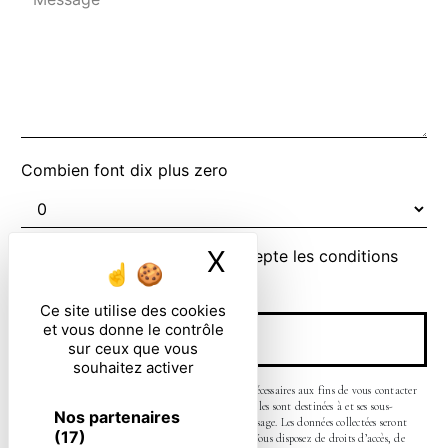
Combien font dix plus zero
X
Masquer le ban
En cochant cette case, j'accepte les conditions
particulières ci-dessous **
Ce site utilise des cookies
et vous donne le contrôle
ENVOYER
sur ceux que vous
souhaitez activer
** Les données personnelles communiquées sont nécessaires aux fins de vous contacter
et sont enregistrées dans un fichier informatisé. Elles sont destinées à et ses sous-
Nos partenaires
traitants dans le seul but de répondre à votre message. Les données collectées seront
(17)
communiquées aux seuls destinataires suivants: . Vous disposez de droits d’accès, de