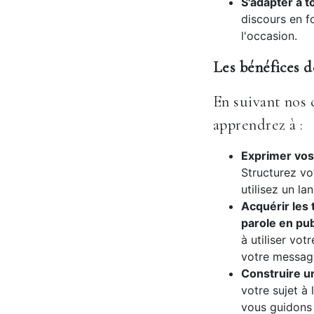
S'adapter à t
discours en f
l'occasion.
Les bénéfices d
En suivant nos 
apprendrez à :
Exprimer vos 
Structurez vo
utilisez un la
Acquérir les 
parole en pub
à utiliser vot
votre messag
Construire un
votre sujet à
vous guidons 