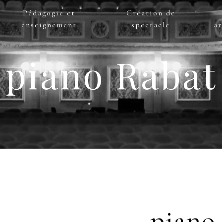
Pédagogie et
Création de
enseignement
spectacle
ar
piano Rabat
piano