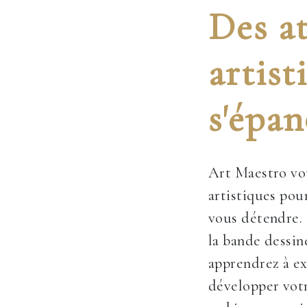
Des at
artist
s'épan
Art Maestro vou
artistiques pour
vous détendre. 
la bande dessin
apprendrez à ex
développer votr