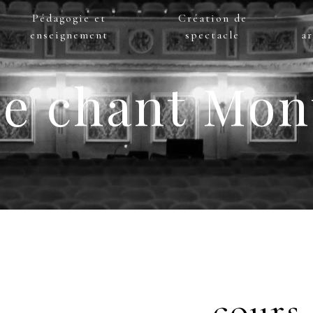
Pédagogie et
Création de
enseignement
spectacle
ar
e chant Mon
cours