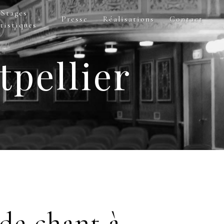
Stages
Presse
Réalisations
Contact
tistiques
tpellier
 de chant à