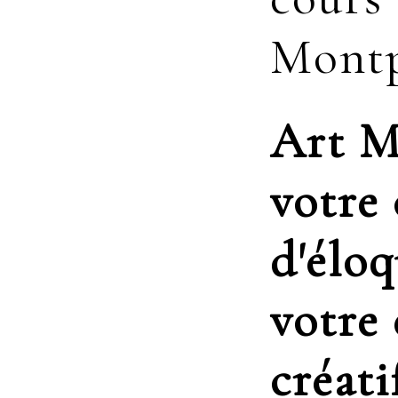
Montp
Art M
votre
d'éloq
votre
créati