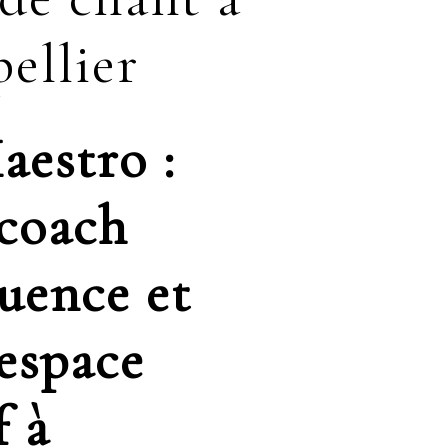
ellier
aestro :
 coach
uence et
 espace
f à