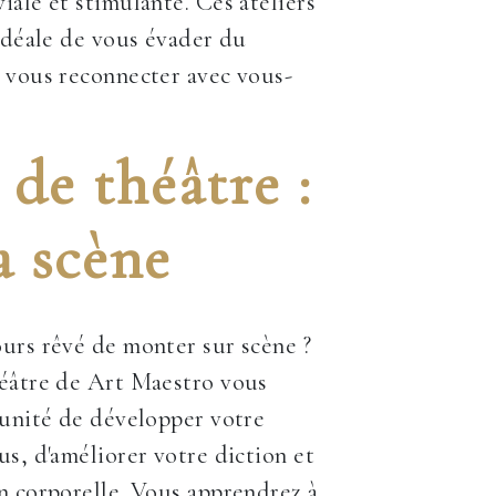
iale et stimulante. Ces ateliers
 idéale de vous évader du
 vous reconnecter avec vous-
de théâtre :
a scène
urs rêvé de monter sur scène ?
héâtre de Art Maestro vous
tunité de développer votre
us, d'améliorer votre diction et
n corporelle. Vous apprendrez à