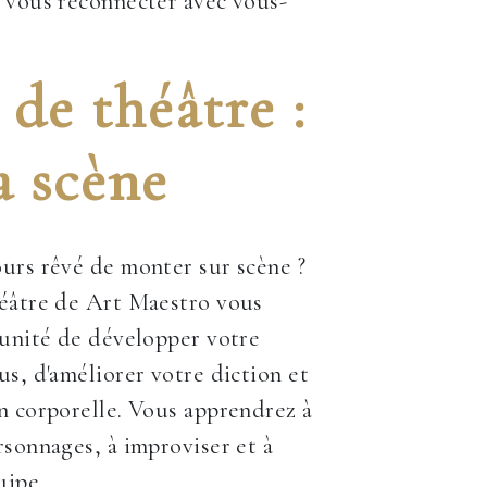
 vous reconnecter avec vous-
de théâtre :
a scène
urs rêvé de monter sur scène ?
héâtre de Art Maestro vous
tunité de développer votre
us, d'améliorer votre diction et
n corporelle. Vous apprendrez à
rsonnages, à improviser et à
uipe.