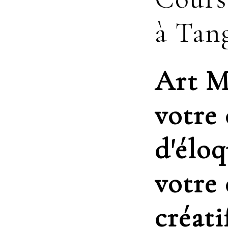
à Tan
Art M
votre
d'éloq
votre
créati