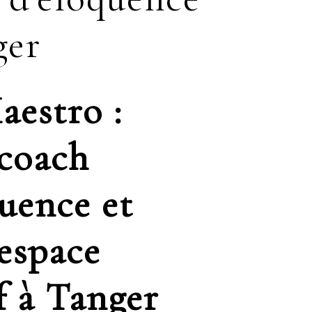
ger
aestro :
 coach
uence et
 espace
f à Tanger