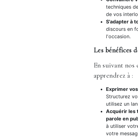
techniques de
de vos interl
S'adapter à t
discours en f
l'occasion.
Les bénéfices d
En suivant nos 
apprendrez à :
Exprimer vos 
Structurez vo
utilisez un la
Acquérir les 
parole en pub
à utiliser vot
votre messag