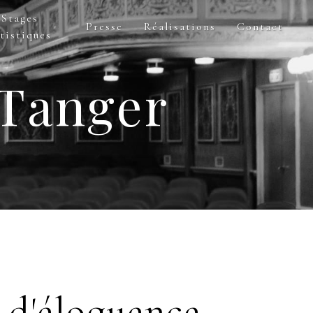
Stages
Presse
Réalisations
Contact
tistiques
 Tanger
 d'éloquence