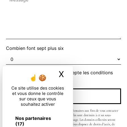
Combien font sept plus six
X
Masquer le ban
En cochant cette case, j'accepte les conditions
particulières ci-dessous **
Ce site utilise des cookies
et vous donne le contrôle
ENVOYER
sur ceux que vous
souhaitez activer
** Les données personnelles communiquées sont nécessaires aux fins de vous contacter
et sont enregistrées dans un fichier informatisé. Elles sont destinées à et ses sous-
Nos partenaires
traitants dans le seul but de répondre à votre message. Les données collectées seront
(17)
communiquées aux seuls destinataires suivants: . Vous disposez de droits d’accès, de