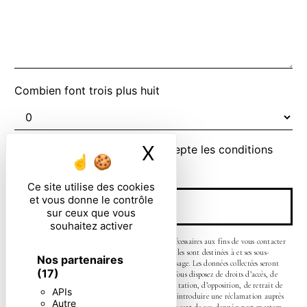
Combien font trois plus huit
X
Masquer le ban
En cochant cette case, j'accepte les conditions
particulières ci-dessous **
Ce site utilise des cookies
et vous donne le contrôle
ENVOYER
sur ceux que vous
souhaitez activer
** Les données personnelles communiquées sont nécessaires aux fins de vous contacter
et sont enregistrées dans un fichier informatisé. Elles sont destinées à et ses sous-
Nos partenaires
traitants dans le seul but de répondre à votre message. Les données collectées seront
(17)
communiquées aux seuls destinataires suivants: . Vous disposez de droits d’accès, de
rectification, d’effacement, de portabilité, de limitation, d’opposition, de retrait de
APIs
votre consentement à tout moment et du droit d’introduire une réclamation auprès
Autre