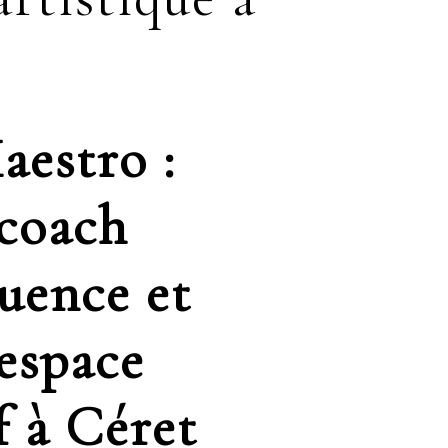
aestro :
 coach
uence et
 espace
f à Céret