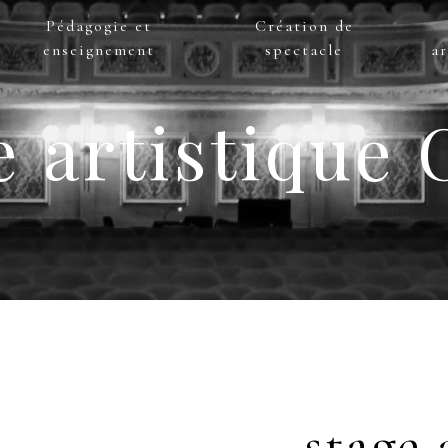
Pédagogie et
Création de
enseignement
spectacle
ar
e artistique 
stage 