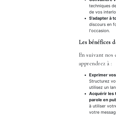
techniques de
de vos interl
S'adapter à t
discours en f
l'occasion.
Les bénéfices d
En suivant nos 
apprendrez à :
Exprimer vos 
Structurez vo
utilisez un la
Acquérir les 
parole en pub
à utiliser vot
votre messag