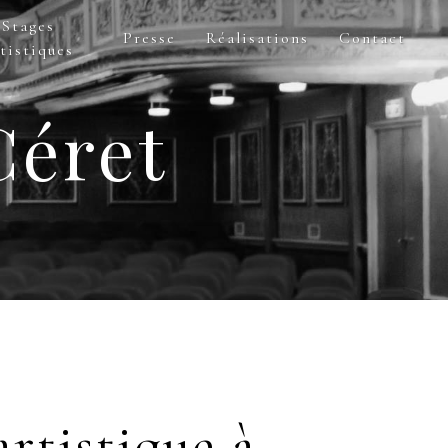
Stages
Presse
Réalisations
Contact
tistiques
Céret
artistique à