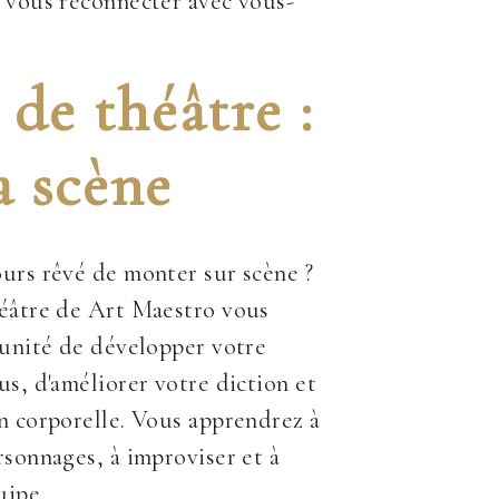
 vous reconnecter avec vous-
de théâtre :
a scène
urs rêvé de monter sur scène ?
héâtre de Art Maestro vous
tunité de développer votre
us, d'améliorer votre diction et
n corporelle. Vous apprendrez à
rsonnages, à improviser et à
uipe.