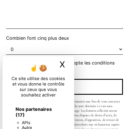
Combien font cinq plus deux
X
Masquer le ban
En cochant cette case, j'accepte les conditions
particulières ci-dessous **
Ce site utilise des cookies
et vous donne le contrôle
ENVOYER
sur ceux que vous
souhaitez activer
** Les données personnelles communiquées sont nécessaires aux fins de vous contacter
et sont enregistrées dans un fichier informatisé. Elles sont destinées à et ses sous-
Nos partenaires
traitants dans le seul but de répondre à votre message. Les données collectées seront
(17)
communiquées aux seuls destinataires suivants: . Vous disposez de droits d’accès, de
rectification, d’effacement, de portabilité, de limitation, d’opposition, de retrait de
APIs
votre consentement à tout moment et du droit d’introduire une réclamation auprès
Autre