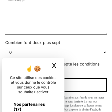
Combien font deux plus sept
X
Masquer le ban
En cochant cette case, j'accepte les conditions
particulières ci-dessous **
Ce site utilise des cookies
et vous donne le contrôle
ENVOYER
sur ceux que vous
souhaitez activer
** Les données personnelles communiquées sont nécessaires aux fins de vous contacter
et sont enregistrées dans un fichier informatisé. Elles sont destinées à et ses sous-
Nos partenaires
traitants dans le seul but de répondre à votre message. Les données collectées seront
(17)
communiquées aux seuls destinataires suivants: . Vous disposez de droits d’accès, de