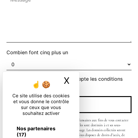
Combien font cinq plus un
X
Masquer le ban
En cochant cette case, j'accepte les conditions
particulières ci-dessous **
Ce site utilise des cookies
et vous donne le contrôle
ENVOYER
sur ceux que vous
souhaitez activer
** Les données personnelles communiquées sont nécessaires aux fins de vous contacter
et sont enregistrées dans un fichier informatisé. Elles sont destinées à et ses sous-
Nos partenaires
traitants dans le seul but de répondre à votre message. Les données collectées seront
(17)
communiquées aux seuls destinataires suivants: . Vous disposez de droits d’accès, de