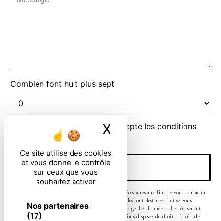
Combien font huit plus sept
X
Masquer le ban
En cochant cette case, j'accepte les conditions
particulières ci-dessous **
Ce site utilise des cookies
et vous donne le contrôle
ENVOYER
sur ceux que vous
souhaitez activer
** Les données personnelles communiquées sont nécessaires aux fins de vous contacter
et sont enregistrées dans un fichier informatisé. Elles sont destinées à et ses sous-
Nos partenaires
traitants dans le seul but de répondre à votre message. Les données collectées seront
(17)
communiquées aux seuls destinataires suivants: . Vous disposez de droits d’accès, de