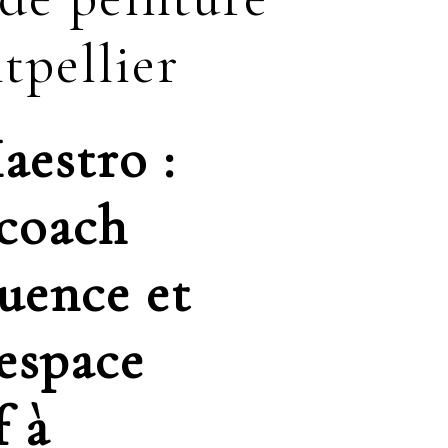
tpellier
aestro :
 coach
uence et
 espace
f à