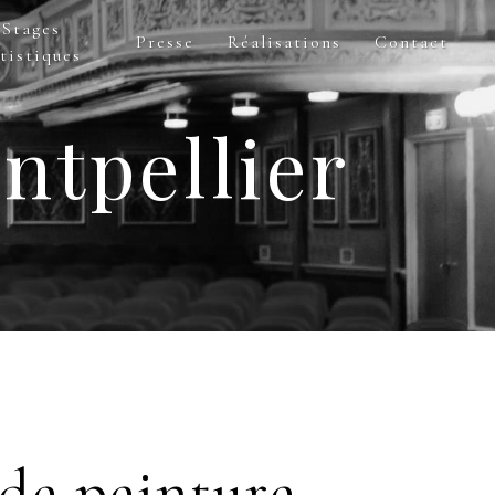
Stages
Presse
Réalisations
Contact
tistiques
ntpellier
 de peinture