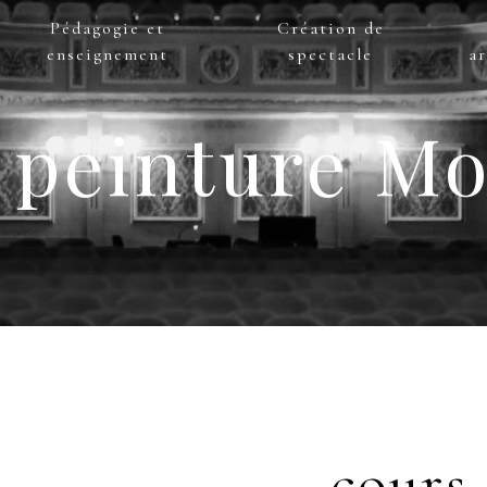
Pédagogie et
Création de
enseignement
spectacle
ar
 peinture Mo
cours