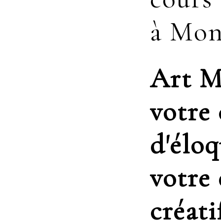
à Mon
Art M
votre
d'éloq
votre
créati