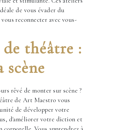
iale et stimulante. Ces ateliers
 idéale de vous évader du
 vous reconnecter avec vous-
de théâtre :
a scène
urs rêvé de monter sur scène ?
héâtre de Art Maestro vous
tunité de développer votre
us, d'améliorer votre diction et
n corporelle. Vous apprendrez à