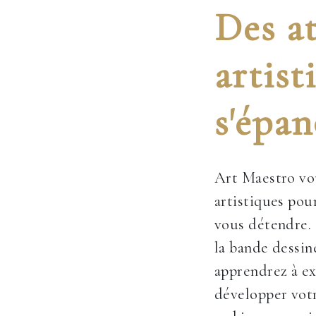
Des at
artist
s'épan
Art Maestro vou
artistiques pour
vous détendre. 
la bande dessin
apprendrez à ex
développer votr