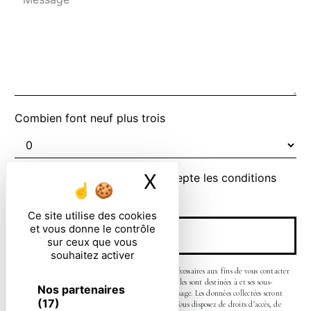
Combien font neuf plus trois
X
Masquer le ban
En cochant cette case, j'accepte les conditions
particulières ci-dessous **
Ce site utilise des cookies
et vous donne le contrôle
ENVOYER
sur ceux que vous
souhaitez activer
** Les données personnelles communiquées sont nécessaires aux fins de vous contacter
et sont enregistrées dans un fichier informatisé. Elles sont destinées à et ses sous-
Nos partenaires
traitants dans le seul but de répondre à votre message. Les données collectées seront
(17)
communiquées aux seuls destinataires suivants: . Vous disposez de droits d’accès, de