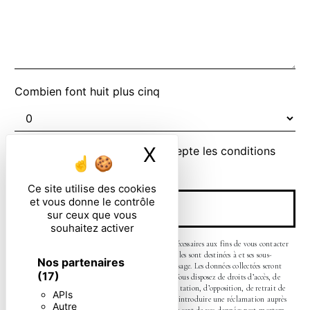
Combien font huit plus cinq
X
Masquer le ban
En cochant cette case, j'accepte les conditions
particulières ci-dessous **
Ce site utilise des cookies
et vous donne le contrôle
ENVOYER
sur ceux que vous
souhaitez activer
** Les données personnelles communiquées sont nécessaires aux fins de vous contacter
et sont enregistrées dans un fichier informatisé. Elles sont destinées à et ses sous-
Nos partenaires
traitants dans le seul but de répondre à votre message. Les données collectées seront
(17)
communiquées aux seuls destinataires suivants: . Vous disposez de droits d’accès, de
rectification, d’effacement, de portabilité, de limitation, d’opposition, de retrait de
APIs
votre consentement à tout moment et du droit d’introduire une réclamation auprès
Autre