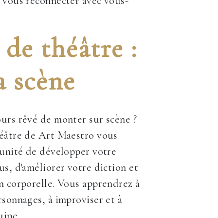
 vous reconnecter avec vous-
de théâtre :
a scène
urs rêvé de monter sur scène ?
héâtre de Art Maestro vous
tunité de développer votre
us, d'améliorer votre diction et
n corporelle. Vous apprendrez à
rsonnages, à improviser et à
uipe.