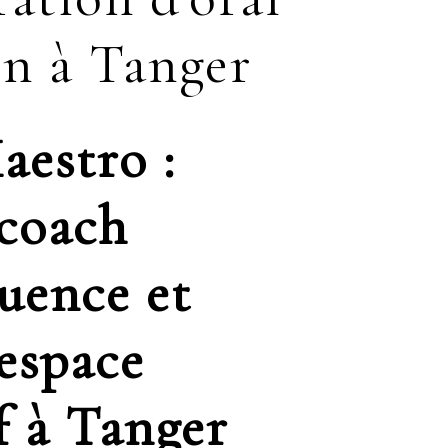
n à Tanger
aestro :
 coach
uence et
 espace
f à Tanger