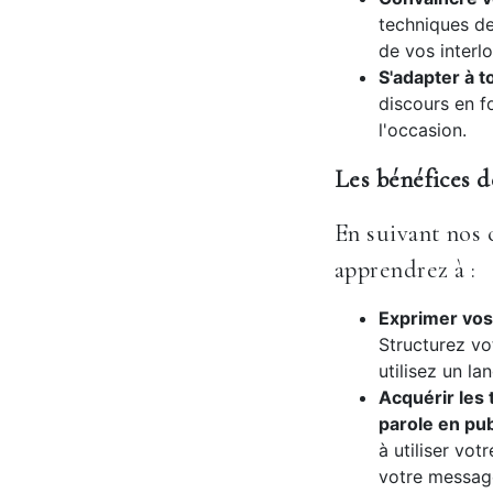
techniques de
de vos interl
S'adapter à t
discours en f
l'occasion.
Les bénéfices d
En suivant nos 
apprendrez à :
Exprimer vos 
Structurez vo
utilisez un la
Acquérir les 
parole en pub
à utiliser vot
votre messag