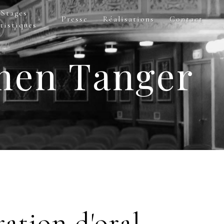
Stages
Presse
Réalisations
Contact
tistiques
amen Tanger
ation d'oral