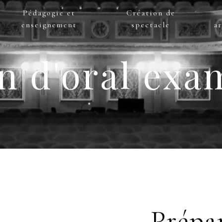
Pédagogie et
Création de
enseignement
spectacle
ar
n d'oral ex
Prépar